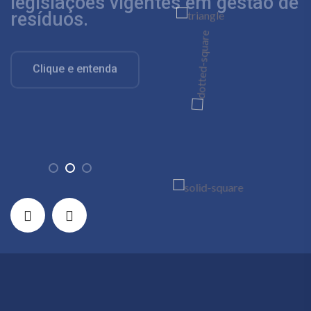
resíduos.
processos.
Saiba Mais
Clique e entenda
Saiba Mais