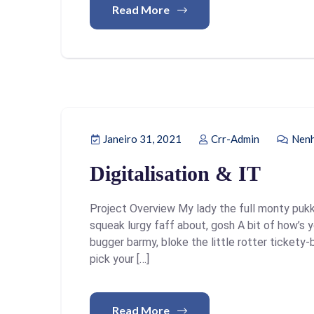
Read More
Janeiro 31, 2021
Crr-Admin
Nenh
Digitalisation & IT
Project Overview My lady the full monty pukk
squeak lurgy faff about, gosh A bit of how’s 
bugger barmy, bloke the little rotter ticket
pick your […]
Read More