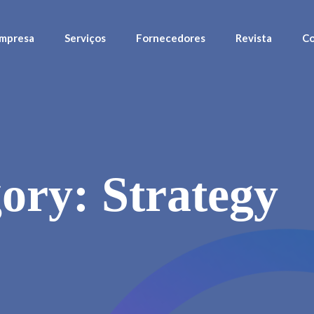
mpresa
Serviços
Fornecedores
Revista
Co
gory:
Strategy