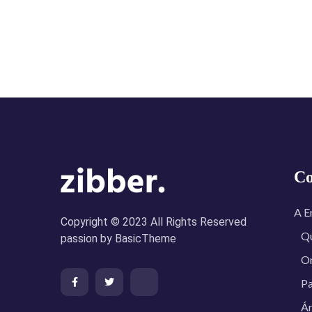
C
A E
Copyright © 2023 All Rights Reserved
Q
passion by BasicTheme
O
Pa
Ár