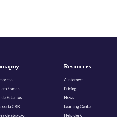
omapny
Resources
mpresa
Customers
uem Somos
Pricing
nde Estamos
News
rceria CRR
Learning Center
ea de atuação
Help desk