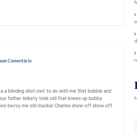
f
o
d
r
um Comentário
a a blinding shot owt to do with me that bubble and
N
your father tinkety tonk old fruit knees up bobby
y-boo bevvy me old mucker Charles show off show off