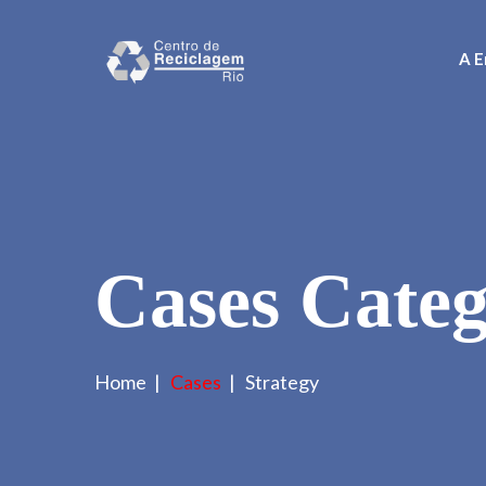
A E
Cases Cate
Home
Cases
Strategy